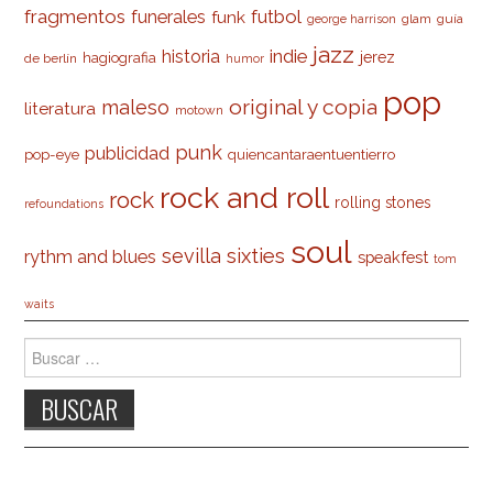
fragmentos
futbol
funerales
funk
glam
guía
george harrison
jazz
indie
historia
jerez
hagiografia
de berlín
humor
pop
original y copia
maleso
literatura
motown
punk
publicidad
pop-eye
quiencantaraentuentierro
rock and roll
rock
rolling stones
refoundations
soul
sevilla
sixties
rythm and blues
speakfest
tom
waits
Buscar: