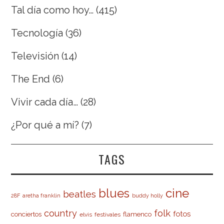
Tal día como hoy…
(415)
Tecnología
(36)
Televisión
(14)
The End
(6)
Vivir cada día…
(28)
¿Por qué a mí?
(7)
TAGS
cine
blues
beatles
28F
aretha franklin
buddy holly
country
folk
fotos
conciertos
flamenco
elvis
festivales