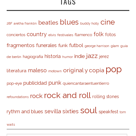
TAGS
cine
blues
beatles
28F
aretha franklin
buddy holly
country
folk
fotos
conciertos
flamenco
elvis
festivales
fragmentos
futbol
funerales
funk
glam
guía
george harrison
jazz
indie
historia
jerez
hagiografia
de berlín
humor
pop
original y copia
maleso
literatura
motown
punk
publicidad
pop-eye
quiencantaraentuentierro
rock and roll
rock
rolling stones
refoundations
soul
sevilla
sixties
rythm and blues
speakfest
tom
waits