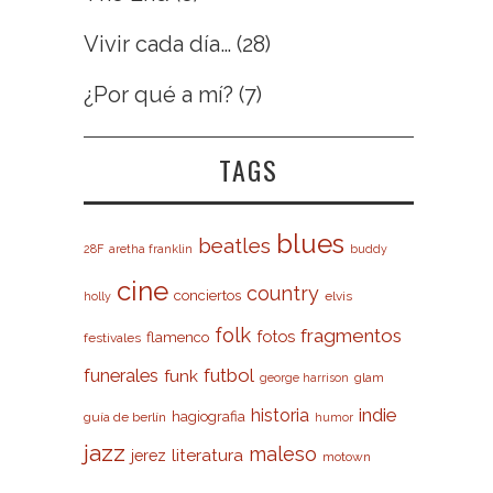
Vivir cada día…
(28)
¿Por qué a mí?
(7)
TAGS
blues
beatles
28F
aretha franklin
buddy
cine
country
conciertos
elvis
holly
folk
fragmentos
fotos
flamenco
festivales
futbol
funerales
funk
glam
george harrison
indie
historia
hagiografia
guía de berlín
humor
jazz
maleso
literatura
jerez
motown