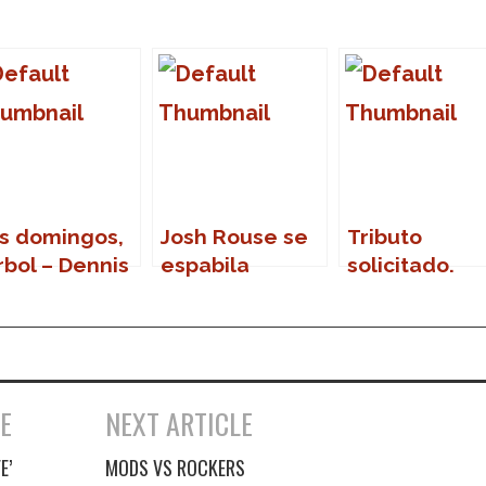
s domingos,
Josh Rouse se
Tributo
rbol – Dennis
espabila
solicitado.
ergkamp
Tributo
concedido.
E
NEXT ARTICLE
E’
MODS VS ROCKERS