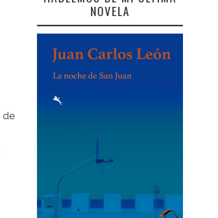
NOVELA
n de
a