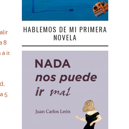
HABLEMOS DE MI PRIMERA
lir
NOVELA
a 8
a ir.
d,
a 5