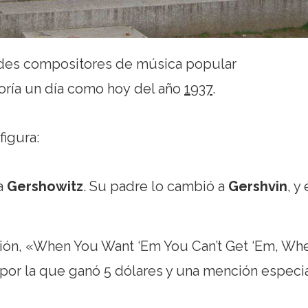
ndes compositores de música popular
oría un día como hoy del año
1937
.
figura:
ra
Gershowitz
. Su padre lo cambió a
Gershvin
, y 
ión, «When You Want ‘Em You Can’t Get ‘Em, Wh
 por la que ganó 5 dólares y una mención especi