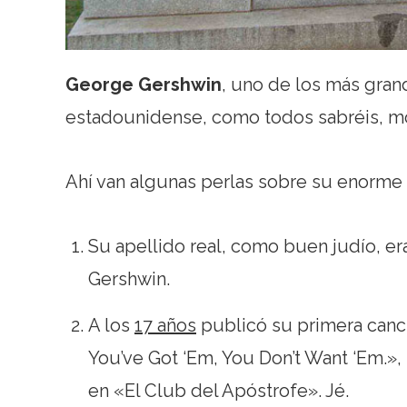
George Gershwin
, uno de los más gra
estadounidense, como todos sabréis, m
Ahí van algunas perlas sobre su enorme 
Su apellido real, como buen judío, e
Gershwin.
A los
17 años
publicó su primera canc
You’ve Got ‘Em, You Don’t Want ‘Em.»,
en «El Club del Apóstrofe». Jé.