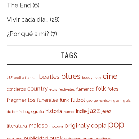
The End
(6)
Vivir cada día…
(28)
¿Por qué a mí?
(7)
TAGS
cine
blues
beatles
28F
aretha franklin
buddy holly
country
folk
fotos
conciertos
flamenco
elvis
festivales
fragmentos
futbol
funerales
funk
glam
guía
george harrison
jazz
indie
historia
jerez
hagiografia
de berlín
humor
pop
original y copia
maleso
literatura
motown
punk
publicidad
pop-eye
quiencantaraentuentierro