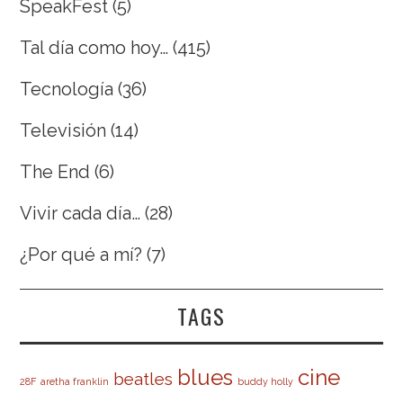
SpeakFest
(5)
Tal día como hoy…
(415)
Tecnología
(36)
Televisión
(14)
The End
(6)
Vivir cada día…
(28)
¿Por qué a mí?
(7)
TAGS
cine
blues
beatles
28F
aretha franklin
buddy holly