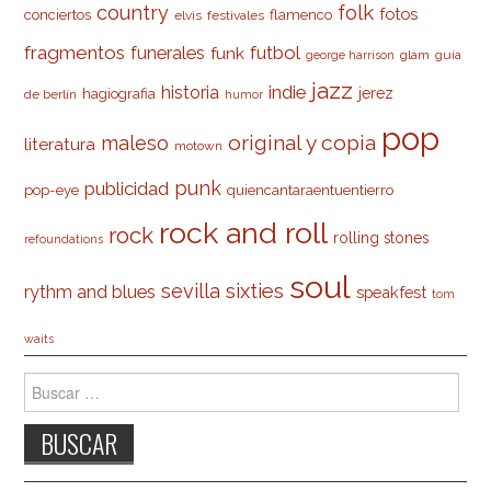
country
folk
fotos
conciertos
flamenco
elvis
festivales
fragmentos
futbol
funerales
funk
glam
guía
george harrison
jazz
indie
historia
jerez
hagiografia
de berlín
humor
pop
original y copia
maleso
literatura
motown
punk
publicidad
pop-eye
quiencantaraentuentierro
rock and roll
rock
rolling stones
refoundations
soul
sevilla
sixties
rythm and blues
speakfest
tom
waits
Buscar: