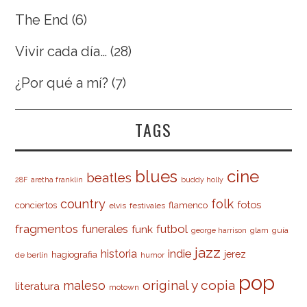
The End
(6)
Vivir cada día…
(28)
¿Por qué a mí?
(7)
TAGS
cine
blues
beatles
28F
aretha franklin
buddy holly
country
folk
fotos
conciertos
flamenco
elvis
festivales
fragmentos
futbol
funerales
funk
glam
guía
george harrison
jazz
indie
historia
jerez
hagiografia
de berlín
humor
pop
original y copia
maleso
literatura
motown