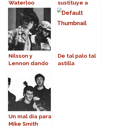
Waterloo
sustituye a
Sunset
Ringo Starr
Nilsson y
De tal palo tal
Lennon dando
astilla
la nota
Un mal día para
Mike Smith