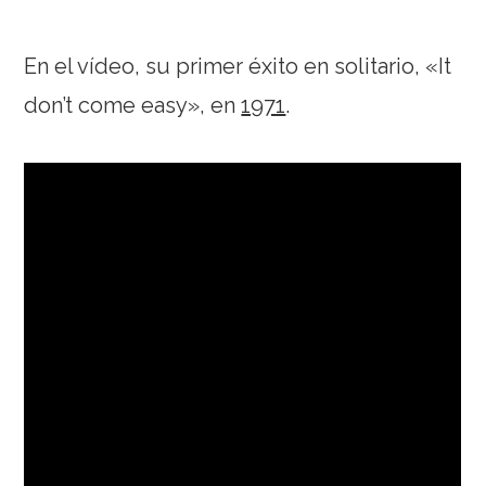
En el vídeo, su primer éxito en solitario, «It
don’t come easy», en
1971
.