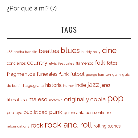
¿Por qué a mí?
(7)
TAGS
cine
blues
beatles
28F
aretha franklin
buddy holly
country
folk
fotos
conciertos
flamenco
elvis
festivales
fragmentos
futbol
funerales
funk
glam
guía
george harrison
jazz
indie
historia
jerez
hagiografia
de berlín
humor
pop
original y copia
maleso
literatura
motown
punk
publicidad
pop-eye
quiencantaraentuentierro
rock and roll
rock
rolling stones
refoundations