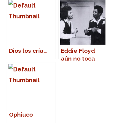
y Desamor
Dios los cría…
Eddie Floyd
aún no toca
madera
Ophiuco