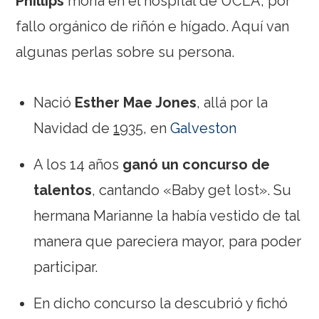
Phillips
moría en el hospital de UCLA, por
fallo orgánico de riñón e hígado. Aquí van
algunas perlas sobre su persona.
Nació
Esther Mae Jones
, allá por la
Navidad de
1935
, en
Galveston
A los 14 años
ganó un concurso de
talentos
, cantando «Baby get lost». Su
hermana Marianne la había vestido de tal
manera que pareciera mayor, para poder
participar.
En dicho concurso la descubrió y fichó