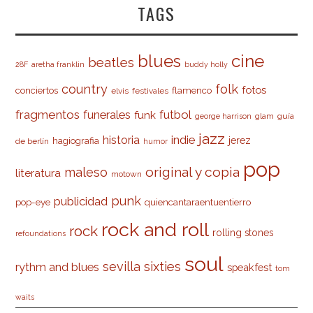
TAGS
cine
blues
beatles
28F
aretha franklin
buddy holly
country
folk
fotos
conciertos
flamenco
elvis
festivales
fragmentos
futbol
funerales
funk
glam
guía
george harrison
jazz
indie
historia
jerez
hagiografia
de berlín
humor
pop
original y copia
maleso
literatura
motown
punk
publicidad
pop-eye
quiencantaraentuentierro
rock and roll
rock
rolling stones
refoundations
soul
sevilla
sixties
rythm and blues
speakfest
tom
waits