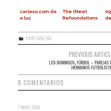
carleso.com da
The (New)
09
a luz
Refoundations
de
VIVIR CADA DÍA...
PREVIOUS ARTICL
Navegación de entradas
LOS DOMINGOS, FÚRBOL – PAREJAS 
HERMANOS FUTBOLIST
8 COMENTARIOS
7 MAYO 2008