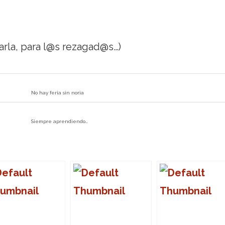
rla, para l@s rezagad@s…)
No hay feria sin noria
Siempre aprendiendo…