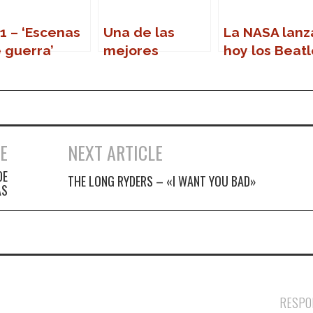
1 – ‘Escenas
Una de las
La NASA lanz
 guerra’
mejores
hoy los Beat
escenas de
al espacio
tortura
E
NEXT ARTICLE
DE
THE LONG RYDERS – «I WANT YOU BAD»
AS
RESPO