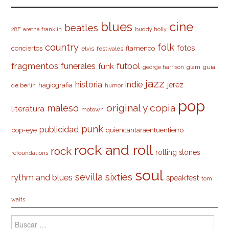
cine
blues
beatles
28F
aretha franklin
buddy holly
country
folk
fotos
conciertos
flamenco
elvis
festivales
fragmentos
futbol
funerales
funk
glam
guía
george harrison
jazz
indie
historia
jerez
hagiografia
de berlín
humor
pop
original y copia
maleso
literatura
motown
punk
publicidad
pop-eye
quiencantaraentuentierro
rock and roll
rock
rolling stones
refoundations
soul
sevilla
sixties
rythm and blues
speakfest
tom
waits
Buscar: