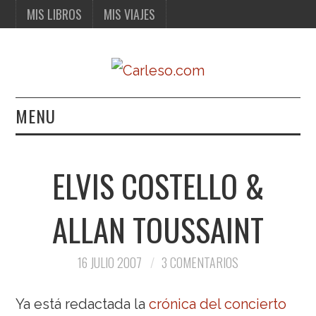
MIS LIBROS
MIS VIAJES
MENU
MIS LIBROS
ELVIS COSTELLO &
MIS VIAJES
ALLAN TOUSSAINT
16 JULIO 2007
3 COMENTARIOS
Ya está redactada la
crónica del concierto