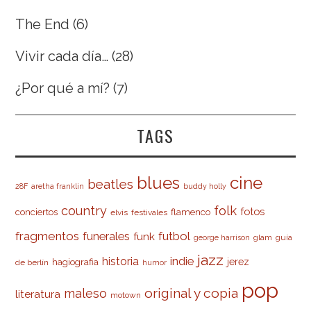
The End
(6)
Vivir cada día…
(28)
¿Por qué a mí?
(7)
TAGS
cine
blues
beatles
28F
aretha franklin
buddy holly
country
folk
fotos
conciertos
flamenco
elvis
festivales
fragmentos
futbol
funerales
funk
glam
guía
george harrison
jazz
indie
historia
jerez
hagiografia
de berlín
humor
pop
original y copia
maleso
literatura
motown