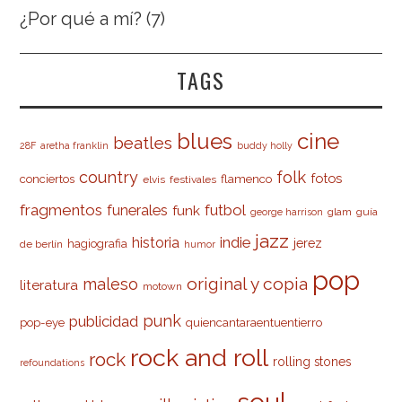
¿Por qué a mí?
(7)
TAGS
cine
blues
beatles
28F
aretha franklin
buddy holly
country
folk
fotos
conciertos
flamenco
elvis
festivales
fragmentos
futbol
funerales
funk
glam
guía
george harrison
jazz
indie
historia
jerez
hagiografia
de berlín
humor
pop
original y copia
maleso
literatura
motown
punk
publicidad
pop-eye
quiencantaraentuentierro
rock and roll
rock
rolling stones
refoundations
soul