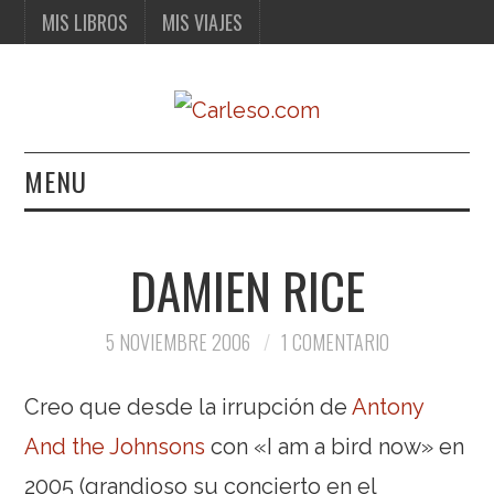
MIS LIBROS
MIS VIAJES
MENU
MIS LIBROS
DAMIEN RICE
MIS VIAJES
5 NOVIEMBRE 2006
1 COMENTARIO
Creo que desde la irrupción de
Antony
And the Johnsons
con «I am a bird now» en
2005 (grandioso su concierto en el