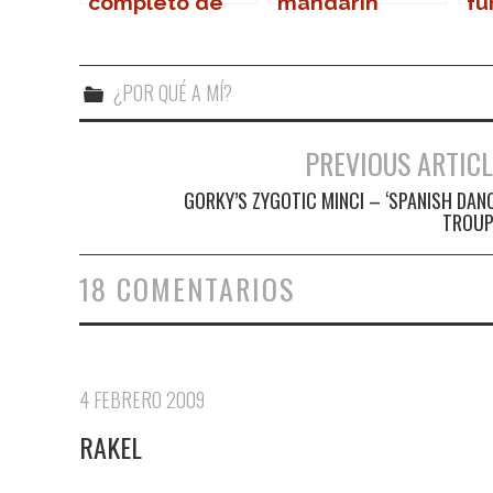
completo de
mandarín
fú
cerrajería en
Ju
CD
no
pr
¿POR QUÉ A MÍ?
oc
PREVIOUS ARTICL
Navegación de entradas
GORKY’S ZYGOTIC MINCI – ‘SPANISH DAN
TROUP
18 COMENTARIOS
4 FEBRERO 2009
RAKEL