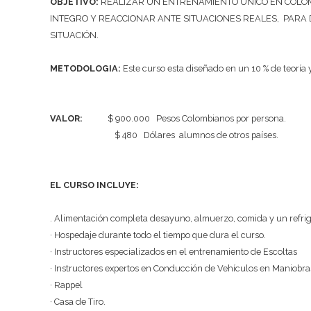
OBJETIVO:
REALIZAR UN ENTRENAMIENTO ÚNICO EN COLOMB
INTEGRO Y REACCIONAR ANTE SITUACIONES REALES, PARA
SITUACIÓN.
METODOLOGIA:
Este curso esta diseñado en un 10 % de teoría y
VALOR:
$ 900.000 Pesos Colombianos por persona.
$ 480 Dólares alumnos de otros países.
EL CURSO INCLUYE:
. Alimentación completa desayuno, almuerzo, comida y un refrige
· Hospedaje durante todo el tiempo que dura el curso.
· Instructores especializados en el entrenamiento de Escoltas
· Instructores expertos en Conducción de Vehículos en Maniobra
· Rappel
· Casa de Tiro.