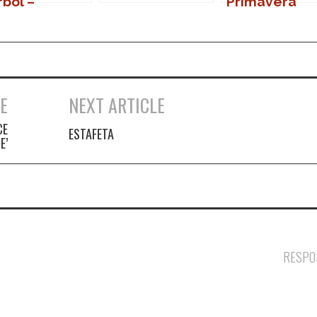
rbol –
Primavera
gadores con
Sound 2007
mbre de
ofesiones u
upaciones
E
NEXT ARTICLE
CE
ESTAFETA
E’
RESPO