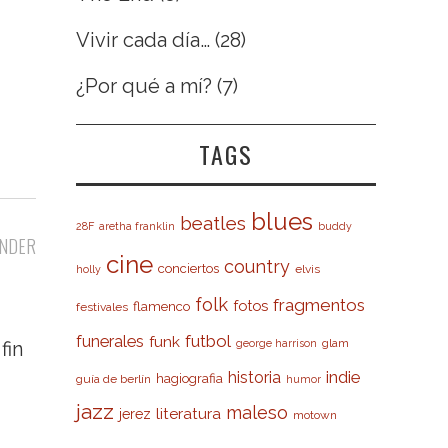
Vivir cada día…
(28)
¿Por qué a mí?
(7)
TAGS
blues
beatles
28F
aretha franklin
buddy
NDER
cine
country
conciertos
elvis
holly
folk
fragmentos
fotos
flamenco
festivales
futbol
funerales
funk
glam
george harrison
fin
indie
historia
hagiografia
guía de berlín
humor
jazz
maleso
literatura
jerez
motown