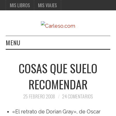
MIS LIBROS
MIS VIAJES
MENU
MIS LIBROS
COSAS QUE SUELO
MIS VIAJES
RECOMENDAR
25 FEBRERO 2008
24 COMENTARIOS
«El retrato de Dorian Gray», de Oscar