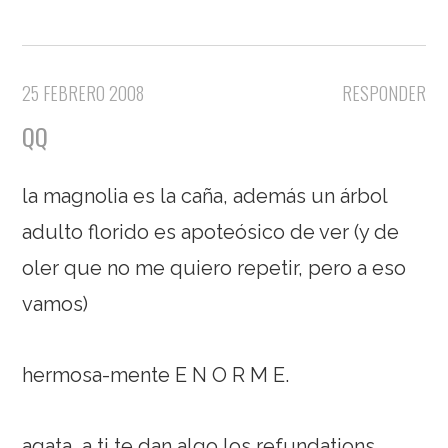
25 FEBRERO 2008
RESPONDER
QQ
la magnolia es la caña, además un árbol
adulto florido es apoteósico de ver (y de
oler que no me quiero repetir, pero a eso
vamos)
hermosa-mente E N O R M E.
agata, a ti te dan algo los refundations,