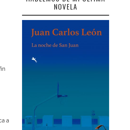
NOVELA
in
ca a