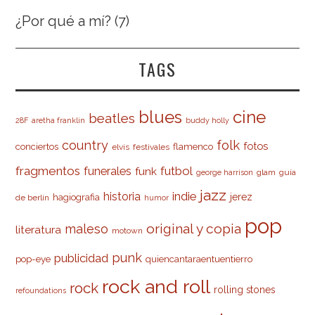
¿Por qué a mí?
(7)
TAGS
cine
blues
beatles
28F
aretha franklin
buddy holly
country
folk
fotos
conciertos
flamenco
elvis
festivales
fragmentos
futbol
funerales
funk
glam
guía
george harrison
jazz
indie
historia
jerez
hagiografia
de berlín
humor
pop
original y copia
maleso
literatura
motown
punk
publicidad
pop-eye
quiencantaraentuentierro
rock and roll
rock
rolling stones
refoundations