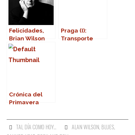
Felicidades,
Praga (I):
Brian Wilson
Transporte
público
Crónica del
Primavera
Sound 2007
TAL DÍA COMO HOY...
ALAN WILSON
,
BLUES
,