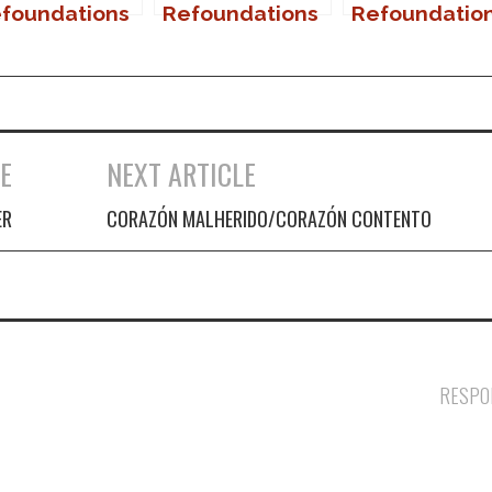
foundations
Refoundations
Refoundatio
 Sanlúcar
en Marbella
en El Puerto 
Santa María
E
NEXT ARTICLE
ER
CORAZÓN MALHERIDO/CORAZÓN CONTENTO
RESPO