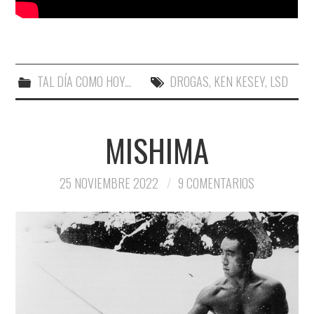
TAL DÍA COMO HOY...
DROGAS
,
KEN KESEY
,
LSD
MISHIMA
25 NOVIEMBRE 2022
9 COMENTARIOS