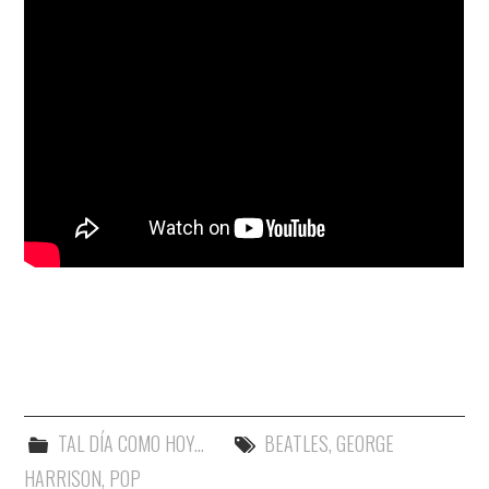
TAL DÍA COMO HOY...
BEATLES
,
GEORGE
HARRISON
,
POP