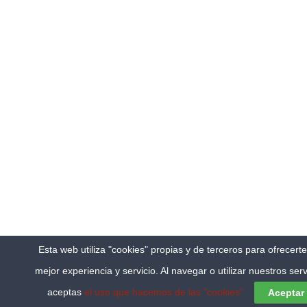
Esta web utiliza "cookies" propias y de terceros para ofrecert
mejor experiencia y servicio. Al navegar o utilizar nuestros serv
aceptas
el uso que hacemos de las "cookies"
Aceptar
LITERATURA
,
TAL DÍA COMO HOY...