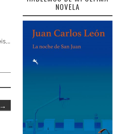
NOVELA
is,…
→