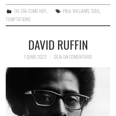
TAL DÍA COMO HOY...
PAUL WILLIAMS
,
SOUL
,
TEMPTATIONS
DAVID RUFFIN
1 JUNIO 2022
DEJA UN COMENTARIO