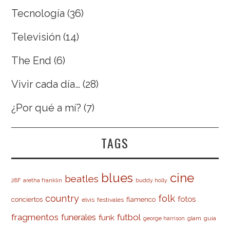
Tecnología
(36)
Televisión
(14)
The End
(6)
Vivir cada día…
(28)
¿Por qué a mí?
(7)
TAGS
cine
blues
beatles
28F
aretha franklin
buddy holly
country
folk
fotos
conciertos
flamenco
elvis
festivales
fragmentos
futbol
funerales
funk
glam
guía
george harrison