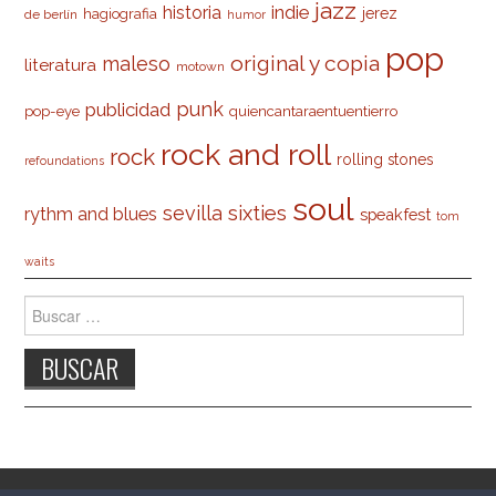
jazz
indie
historia
jerez
hagiografia
de berlín
humor
pop
original y copia
maleso
literatura
motown
punk
publicidad
pop-eye
quiencantaraentuentierro
rock and roll
rock
rolling stones
refoundations
soul
sevilla
sixties
rythm and blues
speakfest
tom
waits
Buscar: