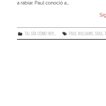
a rabiar. Paul conoció a…
Si
TAL DÍA COMO HOY...
PAUL WILLIAMS
,
SOUL
,