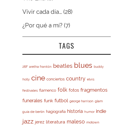
Vivir cada día…
(28)
¿Por qué a mí?
(7)
TAGS
blues
beatles
28F
aretha franklin
buddy
cine
country
conciertos
elvis
holly
folk
fragmentos
fotos
flamenco
festivales
futbol
funerales
funk
glam
george harrison
indie
historia
hagiografia
guía de berlín
humor
jazz
maleso
literatura
jerez
motown