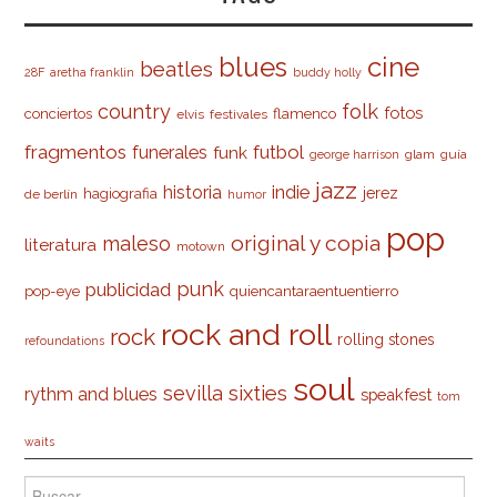
cine
blues
beatles
28F
aretha franklin
buddy holly
country
folk
fotos
conciertos
flamenco
elvis
festivales
fragmentos
futbol
funerales
funk
glam
guía
george harrison
jazz
indie
historia
jerez
hagiografia
de berlín
humor
pop
original y copia
maleso
literatura
motown
punk
publicidad
pop-eye
quiencantaraentuentierro
rock and roll
rock
rolling stones
refoundations
soul
sevilla
sixties
rythm and blues
speakfest
tom
waits
Buscar: